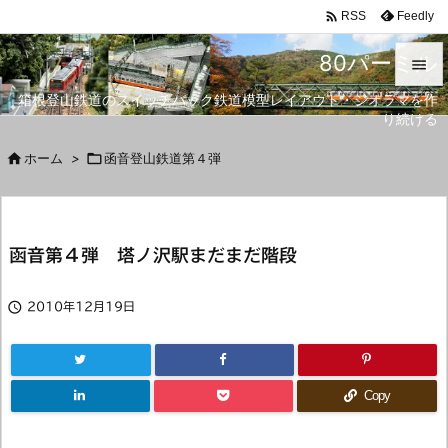

Feedly
RSS
80パーミル

箱根登山鉄道のスイッチバック鉄道模型レイアウト・ジオラマを作

り続ける
メニュ


ホーム
>

函音登山鉄道第４弾
サイド

前へ
函音第４弾 塔ノ沢駅まだまだ階段

次へ


2010年12月19日
検索
Copy