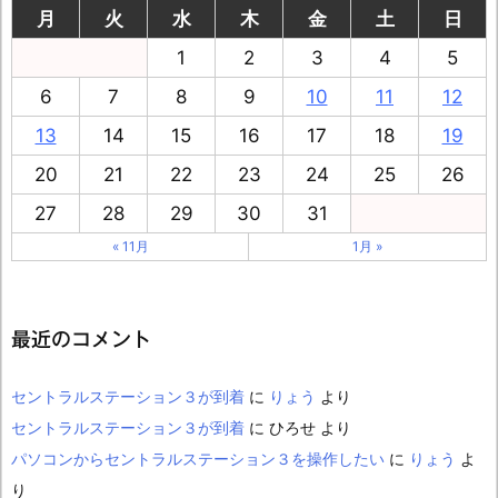
月
火
水
木
金
土
日
1
2
3
4
5
6
7
8
9
10
11
12
13
14
15
16
17
18
19
20
21
22
23
24
25
26
27
28
29
30
31
« 11月
1月 »
最近のコメント
セントラルステーション３が到着
に
りょう
より
セントラルステーション３が到着
に
ひろせ
より
パソコンからセントラルステーション３を操作したい
に
りょう
よ
り