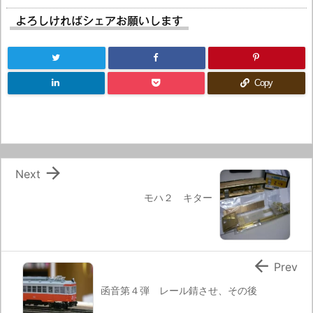
よろしければシェアお願いします
Copy

Next
モハ２ キター

Prev
函音第４弾 レール錆させ、その後