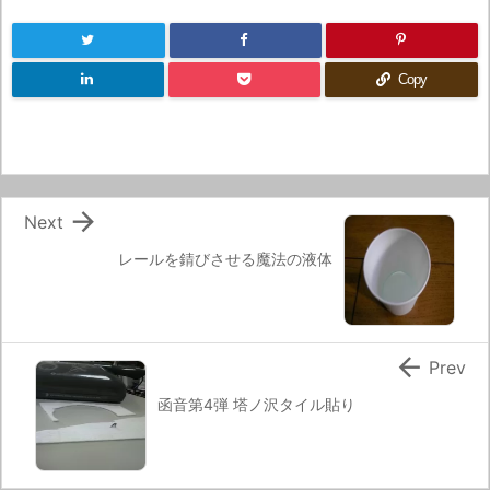
Copy

Next
レールを錆びさせる魔法の液体

Prev
函音第4弾 塔ノ沢タイル貼り