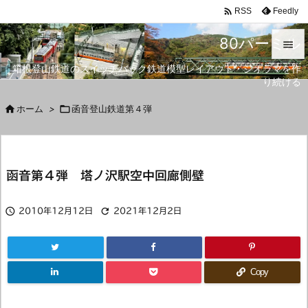

Feedly
RSS
80パーミル

箱根登山鉄道のスイッチバック鉄道模型レイアウト・ジオラマを作

り続ける
メニュ


ホーム
>

函音登山鉄道第４弾
サイド

前へ
函音第４弾 塔ノ沢駅空中回廊側壁

次へ



2010年12月12日
2021年12月2日
検索
Copy