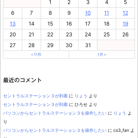
1
2
3
4
5
6
7
8
9
10
11
12
13
14
15
16
17
18
19
20
21
22
23
24
25
26
27
28
29
30
31
« 11月
1月 »
最近のコメント
セントラルステーション３が到着
に
りょう
より
セントラルステーション３が到着
に
ひろせ
より
パソコンからセントラルステーション３を操作したい
に
りょう
よ
り
パソコンからセントラルステーション３を操作したい
に
cs3_fan
よ