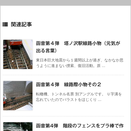

関連記事
函音第４弾 塔ノ沢駅線路小物（元気が
出る言葉）
東日本巨大地震から１週間以上が過ぎ、なかなか思
うように進まない捜索、復旧活動。原 ...
函音第４弾 線路際小物その２
転轍機、トンネル名票 別アングルです。 Ｕ字溝を
忘れていたのでバラストをほじくり ...
函音第4弾 階段のフェンスをプラ棒で作