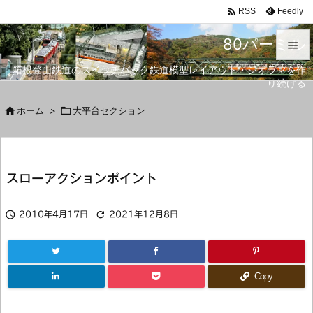

Feedly
RSS
80パーミル

箱根登山鉄道のスイッチバック鉄道模型レイアウト・ジオラマを作

り続ける
メニュ


ホーム
>

大平台セクション
サイド

前へ
スローアクションポイント

次へ



2010年4月17日
2021年12月8日
検索
Copy