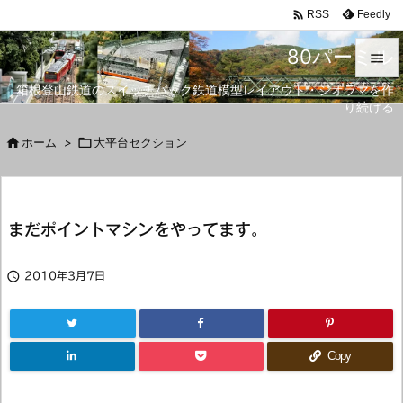

Feedly
RSS
80パーミル

箱根登山鉄道のスイッチバック鉄道模型レイアウト・ジオラマを作

り続ける
メニュ


ホーム
>

大平台セクション
サイド

前へ
まだポイントマシンをやってます。

次へ


2010年3月7日
検索
Copy