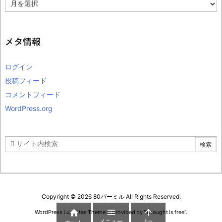
ア
ー
カ
イ
ブ
メタ情報
ログイン
投稿フィード
コメントフィード
WordPress.org
Copyright ©
2026
80パーミル
All Rights Reserved.



WordPress Luxeritas Theme is provided by "
Thought is free
".
メニュー
上へ