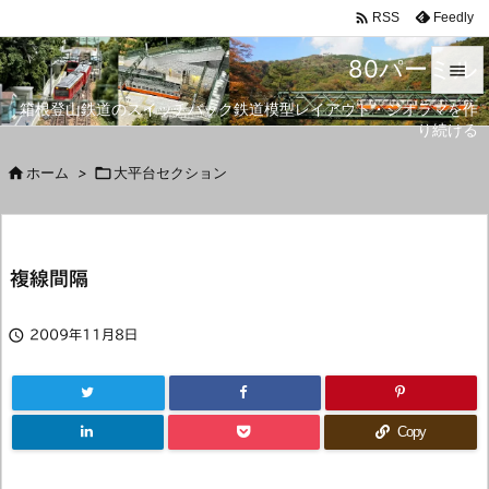

Feedly
RSS
80パーミル

箱根登山鉄道のスイッチバック鉄道模型レイアウト・ジオラマを作

り続ける
メニュ


ホーム
>

大平台セクション
サイド

前へ
複線間隔

次へ


2009年11月8日
検索
Copy