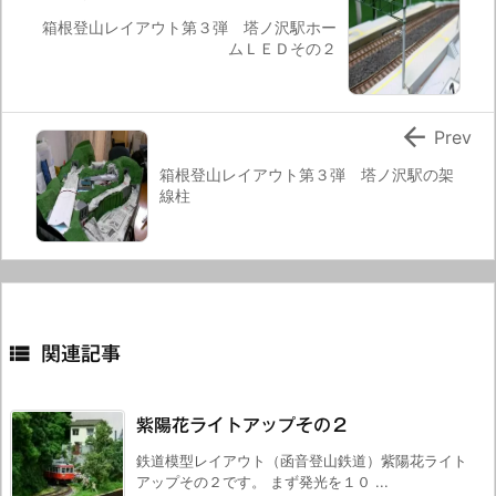
箱根登山レイアウト第３弾 塔ノ沢駅ホー
ムＬＥＤその２

Prev
箱根登山レイアウト第３弾 塔ノ沢駅の架
線柱

関連記事
紫陽花ライトアップその２
鉄道模型レイアウト（函音登山鉄道）紫陽花ライト
アップその２です。 まず発光を１０ ...