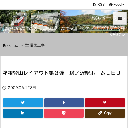

Feedly
RSS
80パーミル

箱根登山鉄道のスイッチバック鉄道模型レイアウト・ジオラマを作

り続ける
メニュ


ホーム
>

電飾工事
サイド

前へ
箱根登山レイアウト第３弾 塔ノ沢駅ホームＬＥＤ

次へ


2009年6月28日
検索
Copy