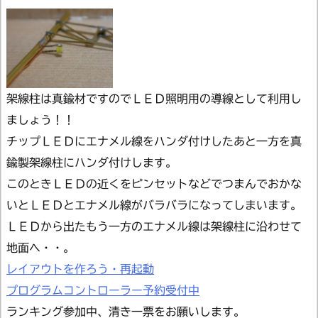
架線柱は真鍮材ですのでＬＥＤ照明用の導線として利用し
ましょう！！
チップＬＥＤにエナメル線をハンダ付けしたあと一方を真
鍮製架線柱にハンダ付けします。
このときＬＥＤの近くをピンセットなどでつまんでおかな
いとＬＥＤとエナメル線がバラバラになってしまいます。
ＬＥＤから出たもう一方のエナメル線は架線柱に沿わせて
地面へ・・。
レイアウトを作ろう・再起動
プログラムコントローラー予約受付中
ランキング参加中、清き一票をお願いします。