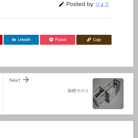

Posted by
りょう
LinkedIn
Pocket
Copy

Next
旅館その１