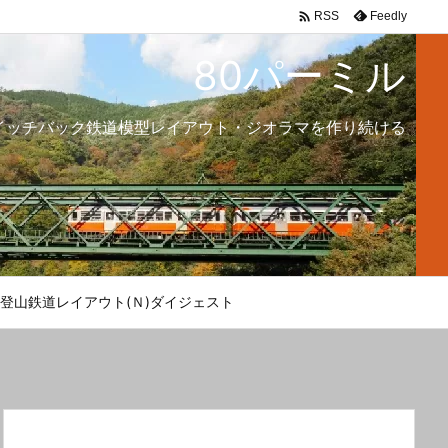

Feedly
RSS
80パーミル
イッチバック鉄道模型レイアウト・ジオラマを作り続ける
登山鉄道レイアウト(Ｎ)ダイジェスト