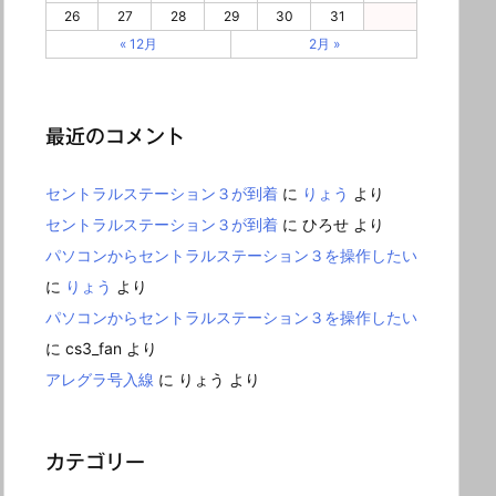
26
27
28
29
30
31
« 12月
2月 »
最近のコメント
セントラルステーション３が到着
に
りょう
より
セントラルステーション３が到着
に
ひろせ
より
パソコンからセントラルステーション３を操作したい
に
りょう
より
パソコンからセントラルステーション３を操作したい
に
cs3_fan
より
アレグラ号入線
に
りょう
より
カテゴリー