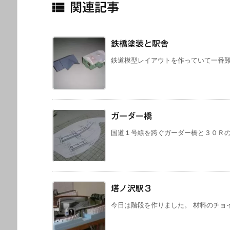

関連記事
鉄橋塗装と駅舎
鉄道模型レイアウトを作っていて一番難し
ガーダー橋
国道１号線を跨ぐガーダー橋と３０Ｒのガ
塔ノ沢駅３
今日は階段を作りました。 材料のチョイ