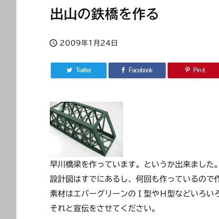
出山の鉄橋を作る

2009年1月24日
Twitter
Facebook
Pin it
早川橋梁を作っています。というか出来ました
設計図はすでにあるし、何回も作っているので
素材はエバーグリーンのＩ型やＨ型などいろい
それと宣伝をさせてください。