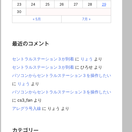
23
24
25
26
27
28
29
30
« 5月
7月 »
最近のコメント
セントラルステーション３が到着
に
りょう
より
セントラルステーション３が到着
に
ひろせ
より
パソコンからセントラルステーション３を操作したい
に
りょう
より
パソコンからセントラルステーション３を操作したい
に
cs3_fan
より
アレグラ号入線
に
りょう
より
カテゴリー