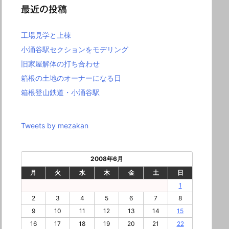
最近の投稿
工場見学と上棟
小涌谷駅セクションをモデリング
旧家屋解体の打ち合わせ
箱根の土地のオーナーになる日
箱根登山鉄道・小涌谷駅
Tweets by mezakan
2008年6月
月
火
水
木
金
土
日
1
2
3
4
5
6
7
8
9
10
11
12
13
14
15
16
17
18
19
20
21
22