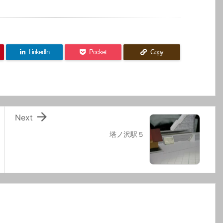
LinkedIn
Pocket
Copy

Next
塔ノ沢駅５