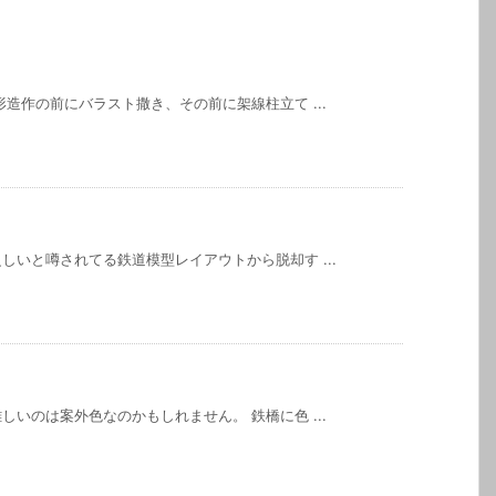
造作の前にバラスト撒き、その前に架線柱立て ...
いと噂されてる鉄道模型レイアウトから脱却す ...
いのは案外色なのかもしれません。 鉄橋に色 ...