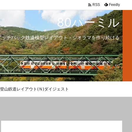

Feedly
RSS
80パーミル
イッチバック鉄道模型レイアウト・ジオラマを作り続ける
登山鉄道レイアウト(Ｎ)ダイジェスト