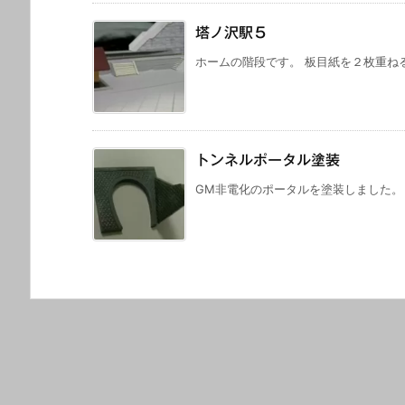
塔ノ沢駅５
ホームの階段です。 板目紙を２枚重ねる
トンネルポータル塗装
GM非電化のポータルを塗装しました。 