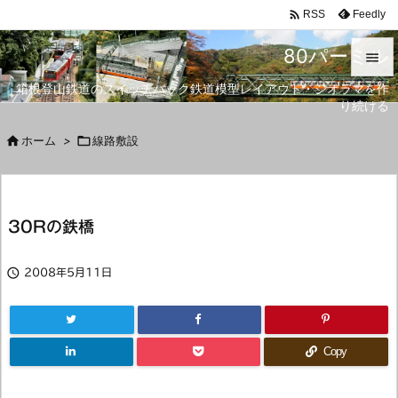

Feedly
RSS
80パーミル

箱根登山鉄道のスイッチバック鉄道模型レイアウト・ジオラマを作

り続ける
メニュ


ホーム
>

線路敷設
サイド

前へ
30Rの鉄橋

次へ


2008年5月11日
検索
Copy