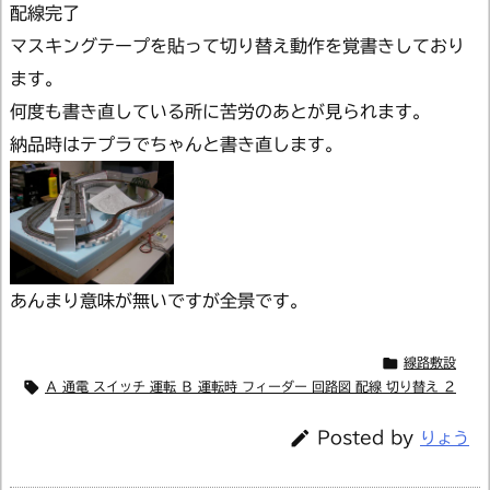
配線完了
マスキングテープを貼って切り替え動作を覚書きしており
ます。
何度も書き直している所に苦労のあとが見られます。
納品時はテプラでちゃんと書き直します。
あんまり意味が無いですが全景です。

線路敷設

Ａ 通電 スイッチ 運転 Ｂ 運転時 フィーダー 回路図 配線 切り替え ２

Posted by
りょう