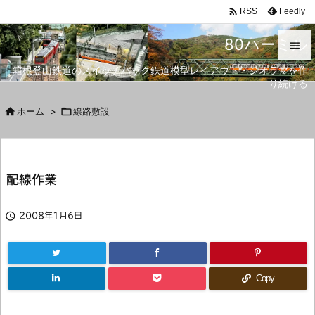

Feedly
RSS
80パーミル

箱根登山鉄道のスイッチバック鉄道模型レイアウト・ジオラマを作

り続ける
メニュ


ホーム
>

線路敷設
サイド

前へ
配線作業

次へ


2008年1月6日
検索
Copy