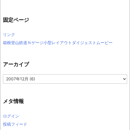
固定ページ
リンク
箱根登山鉄道Ｎゲージ小型レイアウトダイジェストムービー
アーカイブ
ア
ー
カ
イ
ブ
メタ情報
ログイン
投稿フィード