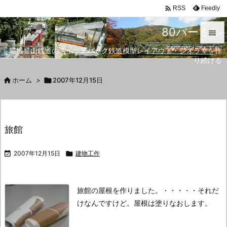

Feedly
RSS
80パーミル

箱根登山鉄道のスイッチバック鉄道模型レイアウト・ジオラマを作

り続ける
メニュ


ホーム
>

2007年12月15日
サイド

前へ
旅館

次へ

2007年12月15日

建物工作

検索
旅館の屋根を作りました。
・・・・・それだ
けなんですけど。
屋根は塗りなおします。