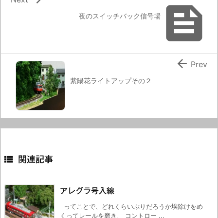

夜のスイッチバック信号場

Prev
紫陽花ライトアップその２

関連記事
アレグラ号入線
ってことで、どれくらいぶりだろうか埃除けをめ
くってレールを磨き、 コントロー ...