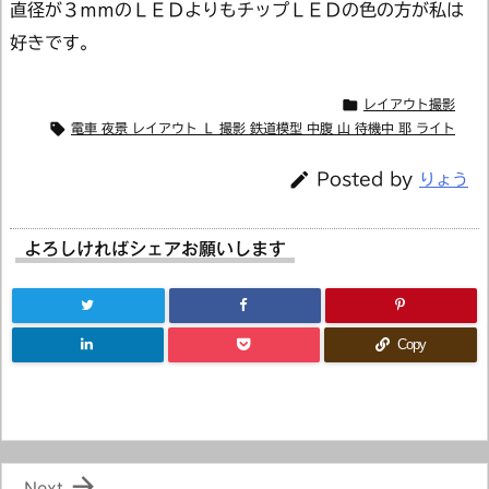
直径が３ｍｍのＬＥＤよりもチップＬＥＤの色の方が私は
好きです。

レイアウト撮影

電車 夜景 レイアウト Ｌ 撮影 鉄道模型 中腹 山 待機中 耶 ライト

Posted by
りょう
よろしければシェアお願いします
Copy

Next