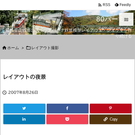

Feedly
RSS
80パーミル

箱根登山鉄道のスイッチバック鉄道模型レイアウト・ジオラマを作

り続ける
メニュ


ホーム
>

レイアウト撮影
サイド

前へ
レイアウトの夜景

次へ


2007年8月26日
検索
Copy