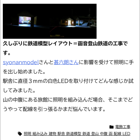
久しぶりに鉄道模型レイアウト＝函音登山鉄道の工事で
す。
syonanmodel
さんと
甚六朗さん
に影響を受けて照明に手
を出し始めました。
駅舎に直径３ｍｍの白色LEDを取り付けてどんな感じか試
してみました。
山の中腹にある旅館に照明を組み込んだ場合、そこまでど
うやって配線を引っ張るかまだ悩んでいます。

電飾工事

照明 組み込み 建物 駅舎 鉄道模型 鉄道 登山 中腹 函 配線 LED