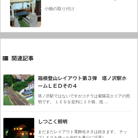
小物の取り付け

関連記事
箱根登山レイアウト第３弾 塔ノ沢駅ホ
ームＬＥＤその４
塔ノ沢駅ではないですがコチラは紫陽花エリアの照
明です。 ＬＥＤを並列に１０個、抵 ...
しつこく照明
まだまだレイアウト電飾化ネタは続きます。 チッ
プＬＥＤを使った街灯を裏山に設置し ...