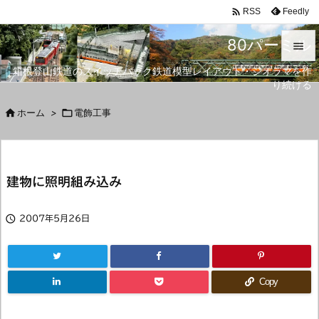

Feedly
RSS
80パーミル

箱根登山鉄道のスイッチバック鉄道模型レイアウト・ジオラマを作

り続ける
メニュ


ホーム
>

電飾工事
サイド

前へ
建物に照明組み込み

次へ


2007年5月26日
検索
Copy