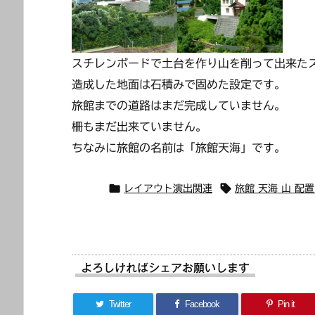
スチレンボードで土台を作り山を削って出来た
造成した地面は石積みで固めた設定です。
旅館までの道路はまだ完成していません。
柵もまだ出来ていません。
ちなみに旅館の名前は「旅館天海」です。


レイアウト演出関連
旅館 天海 山 配
よろしければシェアお願いします
Twitter
Facebook
Pin it