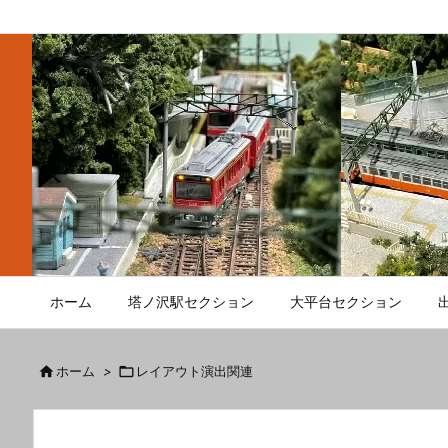
ホーム
塔ノ沢駅セクション
大平台セクション

ホーム
>

レイアウト演出関連