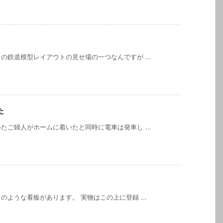
鉄道模型レイアウトの見せ場の一つなんですが ...
た
ご婦人がホームに着いたと同時に電車は発車し ...
ような看板があります。 実物はこの上に登録 ...