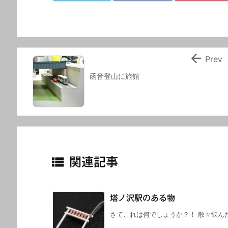

Prev
函音登山に旅館

関連記事
塔ノ沢駅のある物
さてこれは何でしょうか？！ 散々悩んだ