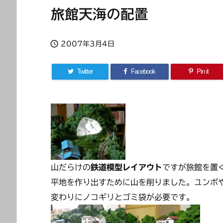
旅館天海の配置

2007年3月4日
Twitter
Facebook
Pin it
山だらけの
鉄道模型レイアウト
ですが旅館を置
平地を作り出すために山を削りました。ユンボ
変わりにノコギリとゴミ袋が必要です。