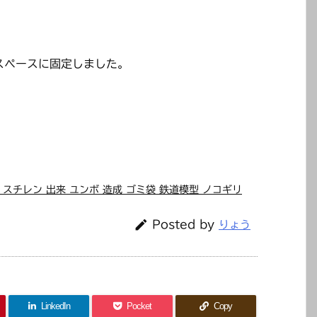
スペースに固定しました。
置 スチレン 出来 ユンボ 造成 ゴミ袋 鉄道模型 ノコギリ

Posted by
りょう
LinkedIn
Pocket
Copy