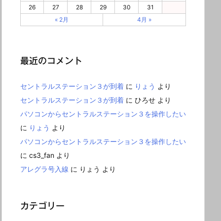
26
27
28
29
30
31
« 2月
4月 »
最近のコメント
セントラルステーション３が到着
に
りょう
より
セントラルステーション３が到着
に
ひろせ
より
パソコンからセントラルステーション３を操作したい
に
りょう
より
パソコンからセントラルステーション３を操作したい
に
cs3_fan
より
アレグラ号入線
に
りょう
より
カテゴリー