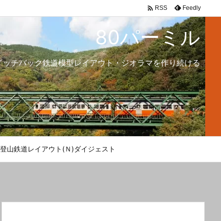

Feedly
RSS
80パーミル
イッチバック鉄道模型レイアウト・ジオラマを作り続ける
登山鉄道レイアウト(Ｎ)ダイジェスト