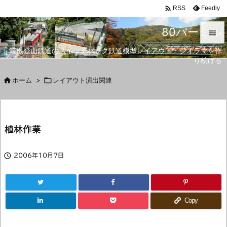

Feedly
RSS
80パーミル

箱根登山鉄道のスイッチバック鉄道模型レイアウト・ジオラマを作

り続ける
メニュ


ホーム
>

レイアウト演出関連
サイド

前へ
植林作業

次へ


2006年10月7日
検索
Copy