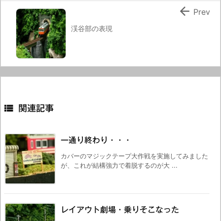

Prev
渓谷部の表現

関連記事
一通り終わり・・・
カバーのマジックテープ大作戦を実施してみました
が、これが結構強力で着脱するのが大 ...
レイアウト劇場・乗りそこなった