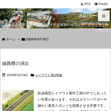

Feedly
RSS
80パーミル

箱根登山鉄道のスイッチバック鉄道模型レイアウト・ジオラマを作

り続ける
メニュ


ホーム
>

2006年9月18日
サイド

前へ
線路際の演出

次へ

2006年9月18日

レイアウト演出関連

検索
鉄道模型レイアウト製作工程の中でじれった
い作業があります。
それはカラーパウダーや
細かい着色スポンジを固着させる作業です。