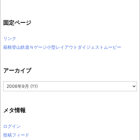
固定ページ
リンク
箱根登山鉄道Ｎゲージ小型レイアウトダイジェストムービー
アーカイブ
ア
ー
カ
イ
ブ
メタ情報
ログイン
投稿フィード