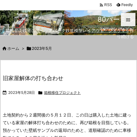

Feedly
RSS
80パーミル

箱根登山鉄道のスイッチバック鉄道模型レイアウト・ジオラマを作

り続ける
メニュ


ホーム
>

2023年5月
サイド

前へ
旧家屋解体の打ち合わせ

次へ

2023年5月28日

箱根移住プロジェクト

検索
土地契約から２週間後の５月１２日、この日は購入した土地に建っ
ている家屋の解体打ち合わせのために、再び箱根を目指している。
預かっていた壁紙サンプルの返却のためと、道順確認のために車移