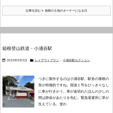
記事を読む
箱根の土地のオーナーになる日
箱根登山鉄道・小涌谷駅

2023年5月3日

レイアウトプラン
,
小涌谷駅セクション
つぎに製作するのは小涌谷駅。
駅舎の屋根の
形が特徴的ですね。
国道１号をひっきりなし
に車が行きかう。
車が途切れたほんの少しの
間は静寂があたりを包む。
緊急退避所に草が
生えている。使わ