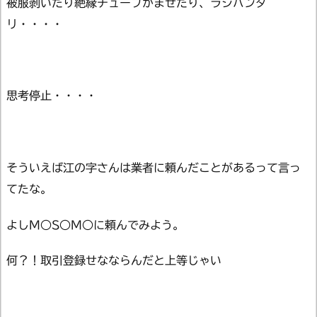
被服剥いたり絶縁チューブかませたり、ラジバンダ
リ・・・・
思考停止・・・・
そういえば江の字さんは業者に頼んだことがあるって言っ
てたな。
よしM○S○M○に頼んでみよう。
何？！取引登録せなならんだと上等じゃい