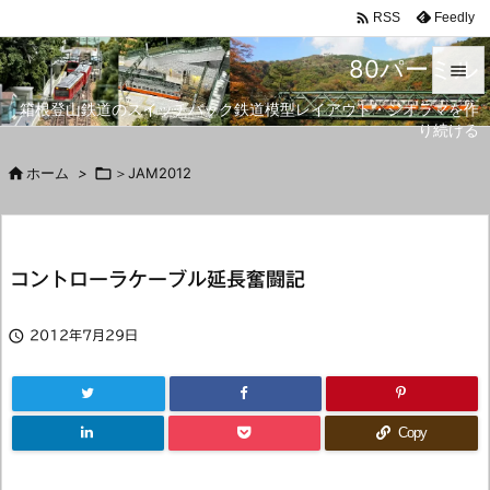

Feedly
RSS
80パーミル

箱根登山鉄道のスイッチバック鉄道模型レイアウト・ジオラマを作

り続ける
メニュ


ホーム
>

＞JAM2012
サイド

前へ
コントローラケーブル延長奮闘記

次へ


2012年7月29日
検索
Copy