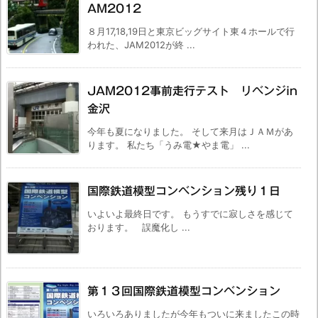
AM2012
８月17,18,19日と東京ビッグサイト東４ホールで行
われた、JAM2012が終 ...
JAM2012事前走行テスト リベンジin
金沢
今年も夏になりました。 そして来月はＪＡＭがあ
ります。 私たち「うみ電★やま電」 ...
国際鉄道模型コンベンション残り１日
いよいよ最終日です。 もうすでに寂しさを感じて
おります。 誤魔化し ...
第１３回国際鉄道模型コンベンション
いろいろありましたが今年もついに来ましたこの時