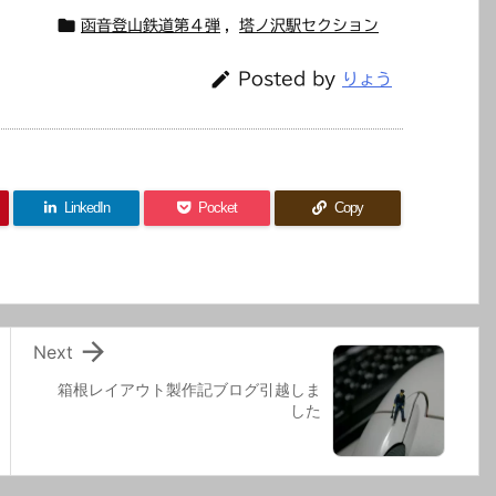

函音登山鉄道第４弾
,
塔ノ沢駅セクション

Posted by
りょう
LinkedIn
Pocket
Copy

Next
箱根レイアウト製作記ブログ引越しま
した