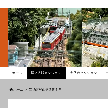
ホーム
塔ノ沢駅セクション
大平台セクション

ホーム
>

函音登山鉄道第４弾