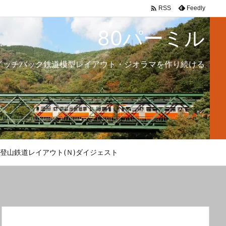

Feedly
RSS
80パーミル
イッチバック鉄道模型レイアウト・ジオラマを作り続ける
登山鉄道レイアウト(Ｎ)ダイジェスト