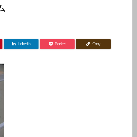
ム
LinkedIn
Pocket
Copy