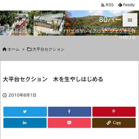

Feedly
RSS
80パーミル

箱根登山鉄道のスイッチバック鉄道模型レイアウト・ジオラマを作

り続ける
メニュ


ホーム
>

大平台セクション
サイド

前へ
大平台セクション 木を生やしはじめる

次へ


2010年8月1日
検索
Copy