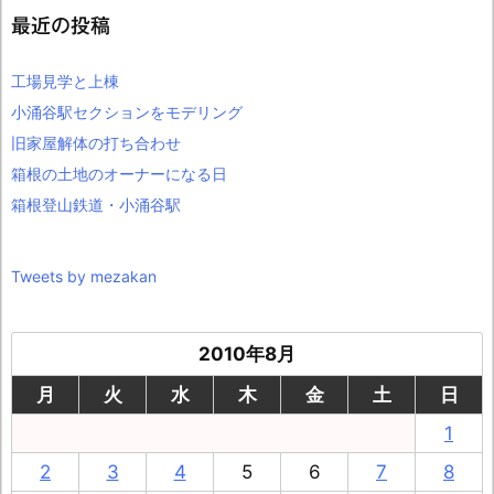
最近の投稿
工場見学と上棟
小涌谷駅セクションをモデリング
旧家屋解体の打ち合わせ
箱根の土地のオーナーになる日
箱根登山鉄道・小涌谷駅
Tweets by mezakan
2010年8月
月
火
水
木
金
土
日
1
2
3
4
5
6
7
8