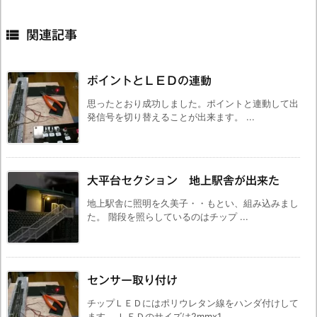

関連記事
ポイントとＬＥＤの連動
思ったとおり成功しました。ポイントと連動して出
発信号を切り替えることが出来ます。 ...
大平台セクション 地上駅舎が出来た
地上駅舎に照明を久美子・・もとい、組み込みまし
た。 階段を照らしているのはチップ ...
センサー取り付け
チップＬＥＤにはポリウレタン線をハンダ付けして
ます。 ＬＥＤのサイズは2mmx1 ...