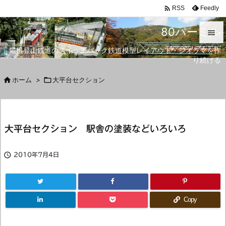

Feedly
RSS
80パーミル

箱根登山鉄道のスイッチバック鉄道模型レイアウト・ジオラマを作

り続ける
メニュ


ホーム
>

大平台セクション
サイド

前へ
大平台セクション 駅舎の塗装などいろいろ

次へ


2010年7月4日
検索
Copy