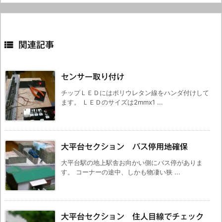

関連記事
センサー取り付け
チップＬＥＤにはポリウレタン線をハンダ付けして
ます。 ＬＥＤのサイズは2mmx1 ...
大平台セクション バス停用地確保
大平台駅の地上駅舎お向かい側にバス停がありま
す。 コーナーの途中、しかも物凄い狭 ...
大平台セクション 住人目線でチェック