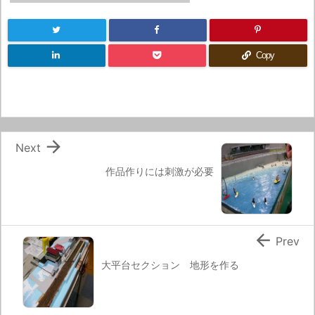
Copy

Next
作品作りには刺激が必要

Prev
大平台セクション 地形を作る