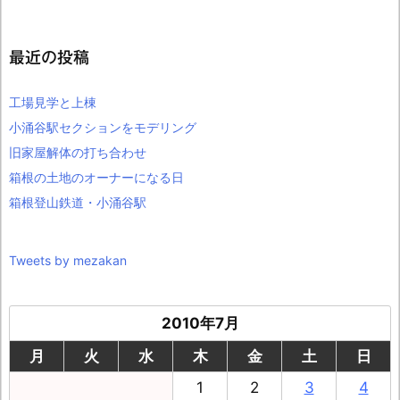
最近の投稿
工場見学と上棟
小涌谷駅セクションをモデリング
旧家屋解体の打ち合わせ
箱根の土地のオーナーになる日
箱根登山鉄道・小涌谷駅
Tweets by mezakan
2010年7月
月
火
水
木
金
土
日
1
2
3
4