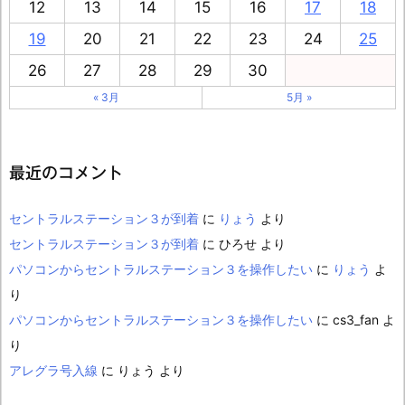
12
13
14
15
16
17
18
19
20
21
22
23
24
25
26
27
28
29
30
« 3月
5月 »
最近のコメント
セントラルステーション３が到着
に
りょう
より
セントラルステーション３が到着
に
ひろせ
より
パソコンからセントラルステーション３を操作したい
に
りょう
よ
り
パソコンからセントラルステーション３を操作したい
に
cs3_fan
よ
り
アレグラ号入線
に
りょう
より