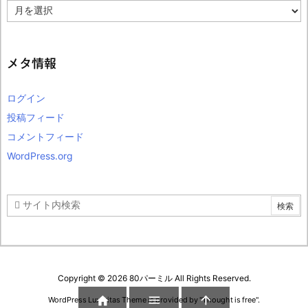
ア
ー
カ
イ
ブ
メタ情報
ログイン
投稿フィード
コメントフィード
WordPress.org
Copyright ©
2026
80パーミル
All Rights Reserved.



WordPress Luxeritas Theme is provided by "
Thought is free
".