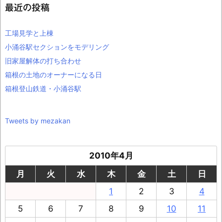
最近の投稿
工場見学と上棟
小涌谷駅セクションをモデリング
旧家屋解体の打ち合わせ
箱根の土地のオーナーになる日
箱根登山鉄道・小涌谷駅
Tweets by mezakan
2010年4月
月
火
水
木
金
土
日
1
2
3
4
5
6
7
8
9
10
11