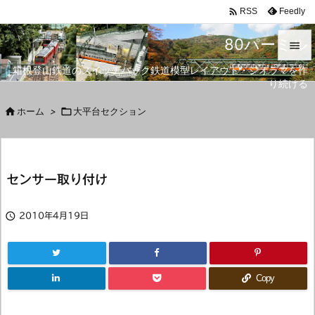

Feedly
RSS
80パーミル

箱根登山鉄道のスイッチバック鉄道模型レイアウト・ジオラマを作

り続ける
メニュ


ホーム
>

大平台セクション
サイド

前へ
センサー取り付け

次へ


2010年4月19日
検索
Copy