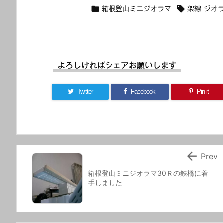


箱根登山ミニジオラマ
架線 ジオラ
よろしければシェアお願いします
Twitter
Facebook
Pin it

Prev
箱根登山ミニジオラマ30Ｒの鉄橋に着
手しました