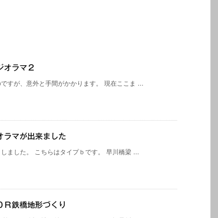
ジオラマ２
すが、意外と手間がかかります。 現在ここま ...
オラマが出来ました
ました。 こちらはタイプｂです。 早川橋梁 ...
０Ｒ鉄橋地形づくり