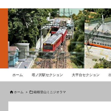
ホーム
塔ノ沢駅セクション
大平台セクション

ホーム
>

箱根登山ミニジオラマ