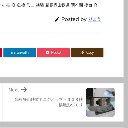
マ 柱 ０ 鉄橋 ミニ 塗装 箱根登山鉄道 晴れ間 橋台 Ｒ

Posted by
りょう
LinkedIn
Pocket
Copy

Next
箱根登山鉄道ミニジオラマ＝３０Ｒ鉄
橋地形づくり