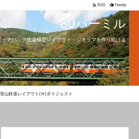

Feedly
RSS
80パーミル
イッチバック鉄道模型レイアウト・ジオラマを作り続ける
登山鉄道レイアウト(Ｎ)ダイジェスト