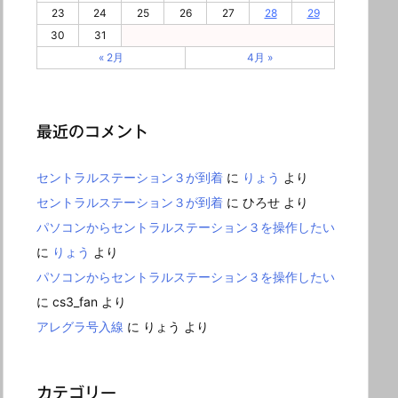
23
24
25
26
27
28
29
30
31
« 2月
4月 »
最近のコメント
セントラルステーション３が到着
に
りょう
より
セントラルステーション３が到着
に
ひろせ
より
パソコンからセントラルステーション３を操作したい
に
りょう
より
パソコンからセントラルステーション３を操作したい
に
cs3_fan
より
アレグラ号入線
に
りょう
より
カテゴリー