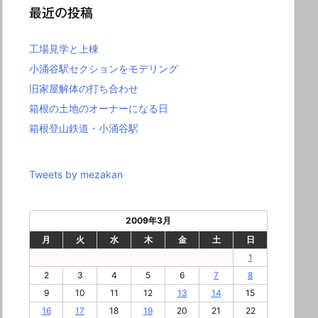
最近の投稿
工場見学と上棟
小涌谷駅セクションをモデリング
旧家屋解体の打ち合わせ
箱根の土地のオーナーになる日
箱根登山鉄道・小涌谷駅
Tweets by mezakan
2009年3月
月
火
水
木
金
土
日
1
2
3
4
5
6
7
8
9
10
11
12
13
14
15
16
17
18
19
20
21
22