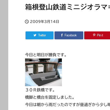
箱根登山鉄道ミニジオラマ

2009年3月14日
Twitter
Facebook
Pin it
今日と明日が勝負です。
３０Ｒ鉄橋です。
橋脚と橋台を固定しました。
今日は朝から雨だったのですが昼過ぎから少し