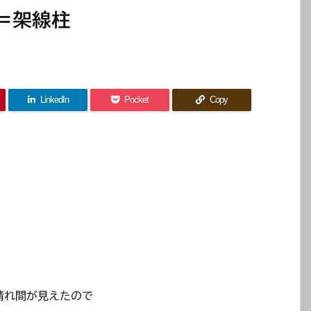
＝架線柱
LinkedIn
Pocket
Copy
晴れ間が見えたので