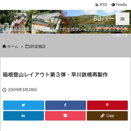

Feedly
RSS
80パーミル

箱根登山鉄道のスイッチバック鉄道模型レイアウト・ジオラマを作

り続ける
メニュ


ホーム
>

鉄道施設
サイド

前へ
箱根登山レイアウト第３弾・早川鉄橋再製作

次へ


2009年3月28日
検索
Copy