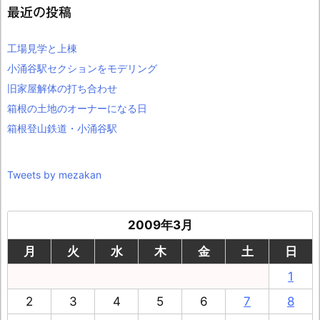
最近の投稿
工場見学と上棟
小涌谷駅セクションをモデリング
旧家屋解体の打ち合わせ
箱根の土地のオーナーになる日
箱根登山鉄道・小涌谷駅
Tweets by mezakan
2009年3月
月
火
水
木
金
土
日
1
2
3
4
5
6
7
8