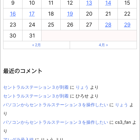
9
10
11
12
13
14
15
16
17
18
19
20
21
22
23
24
25
26
27
28
29
30
31
« 2月
4月 »
最近のコメント
セントラルステーション３が到着
に
りょう
より
セントラルステーション３が到着
に
ひろせ
より
パソコンからセントラルステーション３を操作したい
に
りょう
よ
り
パソコンからセントラルステーション３を操作したい
に
cs3_fan
よ
り
アレグラ号入線
に
りょう
より