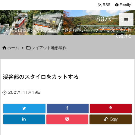

Feedly
RSS
80パーミル

箱根登山鉄道のスイッチバック鉄道模型レイアウト・ジオラマを作

り続ける
メニュ


ホーム
>

レイアウト地形製作
サイド

前へ
渓谷部のスタイロをカットする

次へ


2007年11月19日
検索
Copy