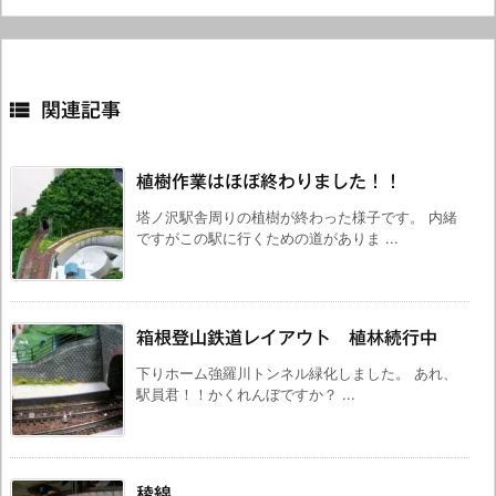

関連記事
植樹作業はほぼ終わりました！！
塔ノ沢駅舎周りの植樹が終わった様子です。 内緒
ですがこの駅に行くための道がありま ...
箱根登山鉄道レイアウト 植林続行中
下りホーム強羅川トンネル緑化しました。 あれ、
駅員君！！かくれんぼですか？ ...
稜線