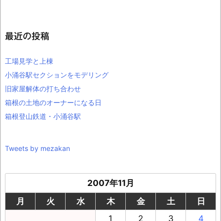
最近の投稿
工場見学と上棟
小涌谷駅セクションをモデリング
旧家屋解体の打ち合わせ
箱根の土地のオーナーになる日
箱根登山鉄道・小涌谷駅
Tweets by mezakan
2007年11月
月
火
水
木
金
土
日
1
2
3
4