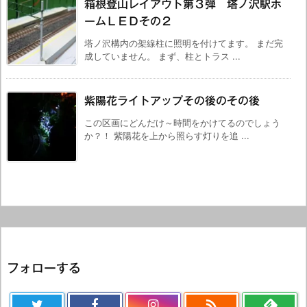
箱根登山レイアウト第３弾 塔ノ沢駅ホ
ームＬＥＤその２
塔ノ沢構内の架線柱に照明を付けてます。 まだ完
成していません。 まず、柱とトラス ...
紫陽花ライトアップその後のその後
この区画にどんだけ～時間をかけてるのでしょう
か？！ 紫陽花を上から照らす灯りを追 ...
フォローする
