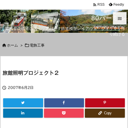

Feedly
RSS
80パーミル

箱根登山鉄道のスイッチバック鉄道模型レイアウト・ジオラマを作

り続ける
メニュ


ホーム
>

電飾工事
サイド

前へ
旅館照明プロジェクト２

次へ


2007年6月2日
検索
Copy