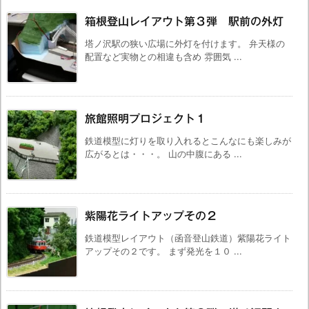
箱根登山レイアウト第３弾 駅前の外灯
塔ノ沢駅の狭い広場に外灯を付けます。 弁天様の
配置など実物との相違も含め 雰囲気 ...
旅館照明プロジェクト１
鉄道模型に灯りを取り入れるとこんなにも楽しみが
広がるとは・・・。 山の中腹にある ...
紫陽花ライトアップその２
鉄道模型レイアウト（函音登山鉄道）紫陽花ライト
アップその２です。 まず発光を１０ ...