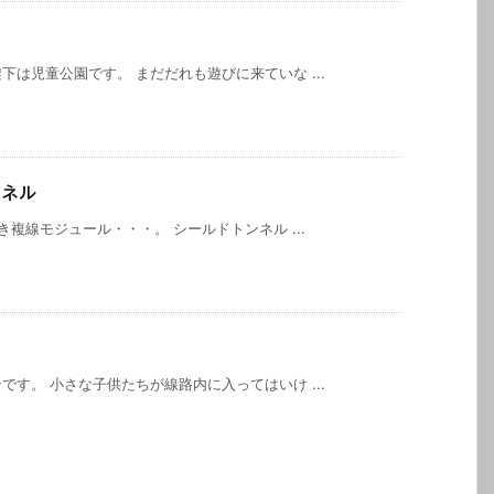
は児童公園です。 まだだれも遊びに来ていな ...
ンネル
複線モジュール・・・。 シールドトンネル ...
す。 小さな子供たちが線路内に入ってはいけ ...