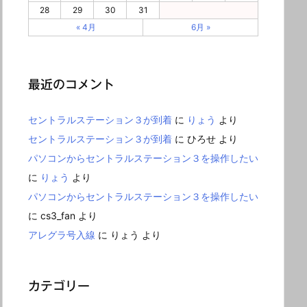
28
29
30
31
« 4月
6月 »
最近のコメント
セントラルステーション３が到着
に
りょう
より
セントラルステーション３が到着
に
ひろせ
より
パソコンからセントラルステーション３を操作したい
に
りょう
より
パソコンからセントラルステーション３を操作したい
に
cs3_fan
より
アレグラ号入線
に
りょう
より
カテゴリー