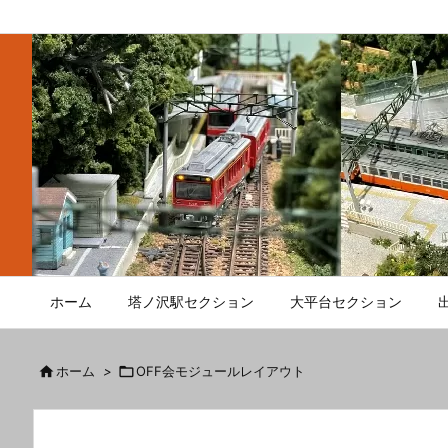
ホーム
塔ノ沢駅セクション
大平台セクション

ホーム
>

OFF会モジュールレイアウト