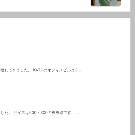
てきました。 KATOのオフィスビルとG ...
。 サイズは600ｘ300の複複線です。 ...