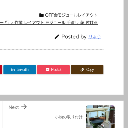

OFF会モジュールレイアウト
ー 行っ 作業 レイアウト モジュール 手直し 萌 付ける

Posted by
りょう
LinkedIn
Pocket
Copy

Next
小物の取り付け