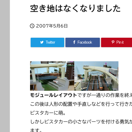
空き地はなくなりました

2007年5月6日
Twitter
Facebook
Pin it
モジュールレイアウト
ですが一通りの作業を終
この後は人形の配置や手直しなどを行って行き
ビスタカーに萌。
しかしビスタカーの小さなパーツを付ける勇気
ます。