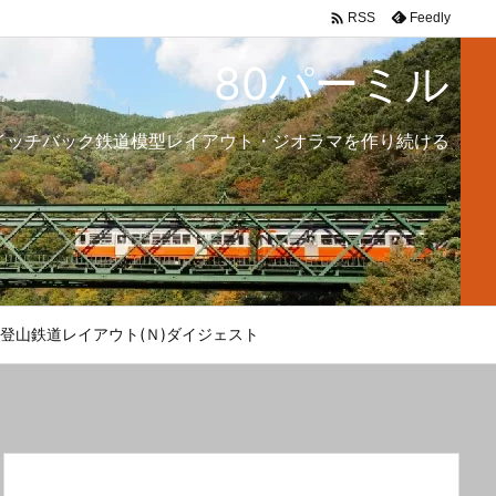

Feedly
RSS
80パーミル
イッチバック鉄道模型レイアウト・ジオラマを作り続ける
登山鉄道レイアウト(Ｎ)ダイジェスト