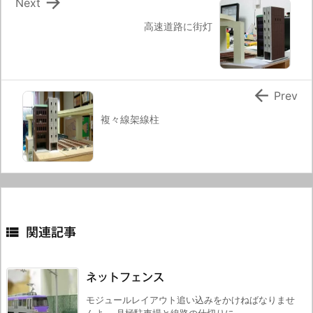

Next
高速道路に街灯

Prev
複々線架線柱

関連記事
ネットフェンス
モジュールレイアウト追い込みをかけねばなりませ