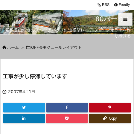

Feedly
RSS
80パーミル

箱根登山鉄道のスイッチバック鉄道模型レイアウト・ジオラマを作

り続ける
メニュ


ホーム
>

OFF会モジュールレイアウト
サイド

前へ
工事が少し停滞しています

次へ


2007年4月1日
検索
Copy