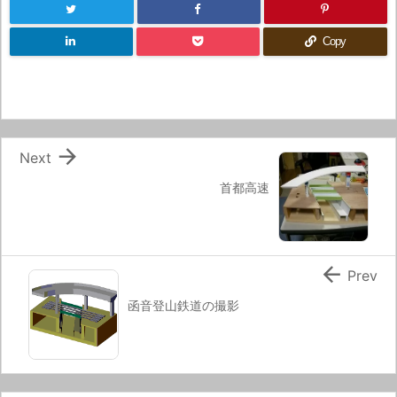
Copy

Next
首都高速

Prev
函音登山鉄道の撮影