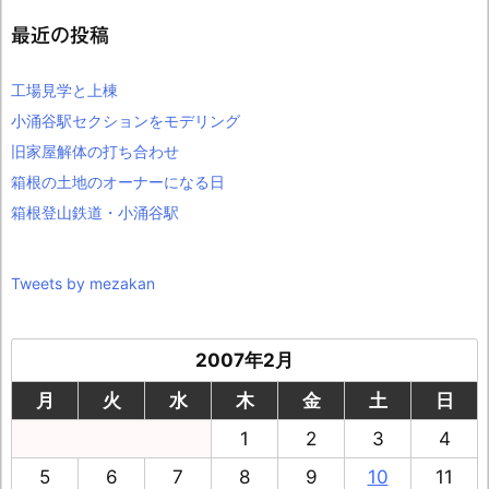
最近の投稿
工場見学と上棟
小涌谷駅セクションをモデリング
旧家屋解体の打ち合わせ
箱根の土地のオーナーになる日
箱根登山鉄道・小涌谷駅
Tweets by mezakan
2007年2月
月
火
水
木
金
土
日
1
2
3
4
5
6
7
8
9
10
11