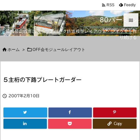

Feedly
RSS
80パーミル

箱根登山鉄道のスイッチバック鉄道模型レイアウト・ジオラマを作

り続ける
メニュ


ホーム
>

OFF会モジュールレイアウト
サイド

前へ
５主桁の下路プレートガーダー

次へ


2007年2月10日
検索
Copy