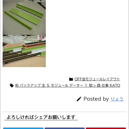

OFF会モジュールレイアウト

桁 バックアップ 主 ５ モジュール データー １ 取っ 路 仕事 KATO

Posted by
りょう
よろしければシェアお願いします