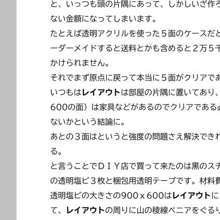
と、いっつも頭の片隅にあって、しかしいざ作
ない金額になってしまいます。
たとえば透明アクリルを使った５面のケースだ
ーダーメイドすると送料とかも含めると２万５
かけられません。
それでまず原点に戻って本当に５面がクリアで
いつもは
レイアウト
は部屋の片隅に置いてあり、
600の面）は家具などがあるのでクリアであ
ないかという結論に。
あとの３面はというと強度の問題さえ解決でき
る。
と言うことでＤＩＹ店で買って来たのは黒のスチ
の透明塩ビ３枚と梱包用透明テープです。材料
透明塩ビの大きさの900ｘ600は
レイアウト
に
て、
レイアウト
の周りに山の稜線ベニアをぐる