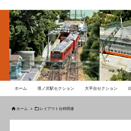
ホーム
塔ノ沢駅セクション
大平台セクション

ホーム
>

レイアウト台枠関連