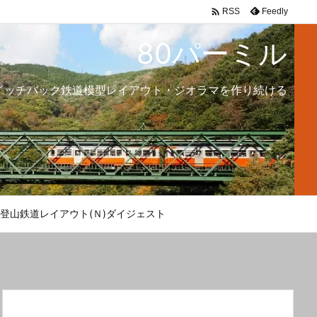

Feedly
RSS
80パーミル
イッチバック鉄道模型レイアウト・ジオラマを作り続ける
登山鉄道レイアウト(Ｎ)ダイジェスト