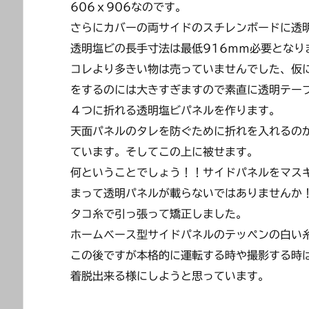
606ｘ906なのです。
さらにカバーの両サイドのスチレンボードに透
透明塩ビの長手寸法は最低916ｍｍ必要となり
コレより多きい物は売っていませんでした、仮
をするのには大きすぎますので素直に透明テー
４つに折れる透明塩ビパネルを作ります。
天面パネルのタレを防ぐために折れを入れるの
ています。そしてこの上に被せます。
何ということでしょう！！サイドパネルをマス
まって透明パネルが載らないではありませんか
タコ糸で引っ張って矯正しました。
ホームベース型サイドパネルのテッペンの白い
この後ですが本格的に運転する時や撮影する時
着脱出来る様にしようと思っています。