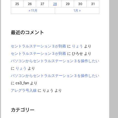
25
26
27
28
29
30
31
« 11月
1月 »
最近のコメント
セントラルステーション３が到着
に
りょう
より
セントラルステーション３が到着
に
ひろせ
より
パソコンからセントラルステーション３を操作したい
に
りょう
より
パソコンからセントラルステーション３を操作したい
に
cs3_fan
より
アレグラ号入線
に
りょう
より
カテゴリー