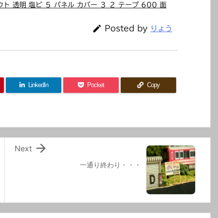
ト 透明 塩ビ ５ パネル カバー ３ ２ テープ 600 面

Posted by
りょう
LinkedIn
Pocket
Copy

Next
一通り終わり・・・