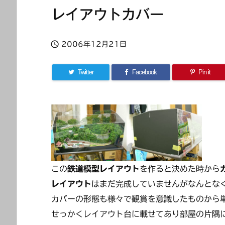
レイアウトカバー

2006年12月21日
Twitter
Facebook
Pin it
この
鉄道模型レイアウト
を作ると決めた時から
レイアウト
はまだ完成していませんがなんとな
カバーの形態も様々で観賞を意識したものから
せっかくレイアウト台に載せてあり部屋の片隅