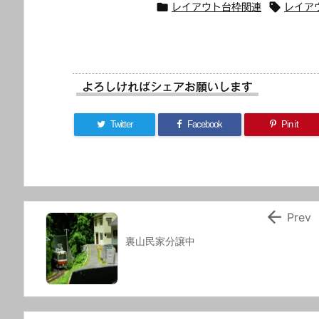


レイアウト台枠関連
レイアウ
よろしければシェアお願いします
Twitter
Facebook
Pin it

Prev
裏山民家分譲中