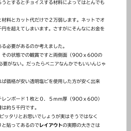
ろうとするとチョイスする材料によってはとんでも
と材料とカット代だけで２万弱します。ネットでオ
千円を超えてしまいます。さすがにそんなにお金を
ある必要があるのか考えました。
その状態での観賞ですと両側面（900ｘ600の
る必要がない。だったらベニアなんかでもいいんじゃ
れば価格が安い透明塩ビを使用した方が安く出来
レンボード１枚と０．５ｍｍ厚（900ｘ600）
費は約５千円です。
ピッタリとお思いでしょうが実はそうではなく
りと貼ってあるので
レイアウト
の実際の大きさは