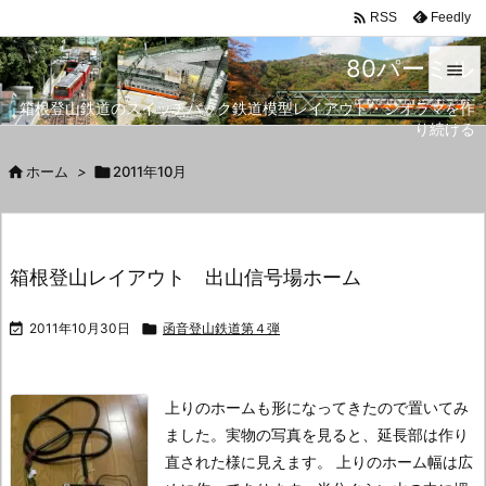

Feedly
RSS
80パーミル

箱根登山鉄道のスイッチバック鉄道模型レイアウト・ジオラマを作

り続ける
メニュ


ホーム
>

2011年10月
サイド

前へ
箱根登山レイアウト 出山信号場ホーム

次へ

2011年10月30日

函音登山鉄道第４弾

検索
上りのホームも形になってきたので置いてみ
ました。
実物の写真を見ると、延長部は作り
直された様に見えます。
上りのホーム幅は広