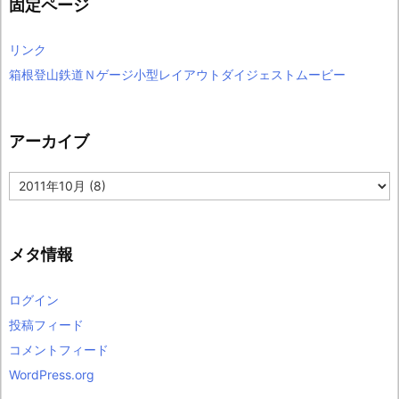
固定ページ
リンク
箱根登山鉄道Ｎゲージ小型レイアウトダイジェストムービー
アーカイブ
ア
ー
カ
イ
ブ
メタ情報
ログイン
投稿フィード
コメントフィード
WordPress.org