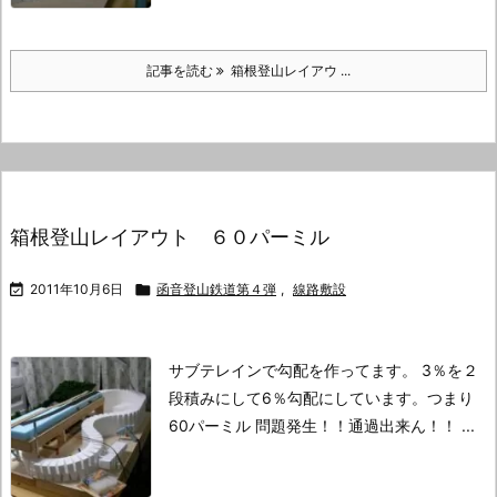
記事を読む
箱根登山レイアウ ...
箱根登山レイアウト ６０パーミル

2011年10月6日

函音登山鉄道第４弾
,
線路敷設
サブテレインで勾配を作ってます。
3％を２
段積みにして6％勾配にしています。
つまり
60パーミル
問題発生！！
通過出来ん！！ ...