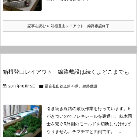
記事を読む
箱根登山レイアウト 線路敷設終了
箱根登山レイアウト 線路敷設は続くよどこまでも

2011年10月15日

函音登山鉄道第４弾
,
線路敷設
引き続き線路の敷設作業を行っています。
R
がきついのでフレキレールを裏返し、枕木同
士を繋ぐR外側のモールドを
切断しなければ
なりません。
チマチマと面倒です。
...