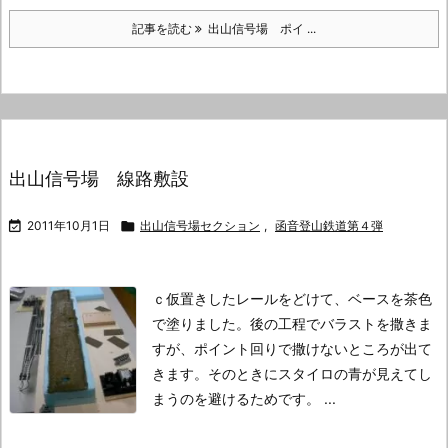
記事を読む
出山信号場 ポイ ...
出山信号場 線路敷設

2011年10月1日

出山信号場セクション
,
函音登山鉄道第４弾
ｃ
仮置きしたレールをどけて、ベースを茶色
で塗りました。
後の工程でバラストを撒きま
すが、ポイント回りで撒けないところが出て
きます。
そのときにスタイロの青が見えてし
まうのを避けるためです。 ...