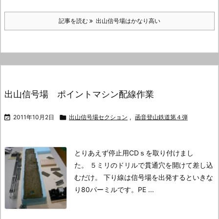
記事を読む
出山信号場はかなり高い
出山信号場 ポイントマシン配線作業

2011年10月2日

出山信号場セクション
,
函音登山鉄道第４弾
とりあえず停止用CDｓを取り付けまし
た。
５ミリのドリルで貫通穴を開けて差し込
むだけ。
下り線は信号場を出発するといきな
り80パーミルです。
PE ...