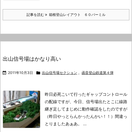
記事を読む
箱根登山レイアウト ６０パーミル
出山信号場はかなり高い

2011年10月3日

出山信号場セクション
,
函音登山鉄道第４弾
昨日必死こいて行ったギャップコントロール
の配線ですが、
今日、信号場出たとこに線路
継ぎ足してまじめに動作確認をしたのですが
（昨日やっとらんかったんかい！！）
間違っ
とりましたあぁあ。
...