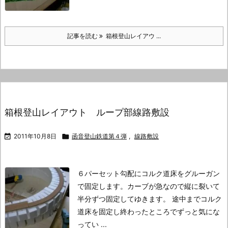
記事を読む
箱根登山レイアウ ...
箱根登山レイアウト ループ部線路敷設

2011年10月8日

函音登山鉄道第４弾
,
線路敷設
６パーセット勾配にコルク道床をグルーガン
で固定します。
カーブが急なので縦に裂いて
半分ずつ固定してゆきます。
途中までコルク
道床を固定し終わったところで
ずっと気にな
ってい ...