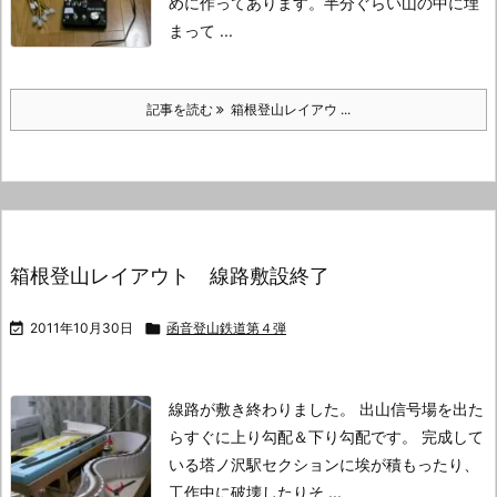
めに作ってあります。
半分ぐらい山の中に埋
まって ...
記事を読む
箱根登山レイアウ ...
箱根登山レイアウト 線路敷設終了

2011年10月30日

函音登山鉄道第４弾
線路が敷き終わりました。
出山信号場を出た
らすぐに上り勾配＆下り勾配です。
完成して
いる塔ノ沢駅セクションに埃が積もったり、
工作中に破壊したり
そ ...