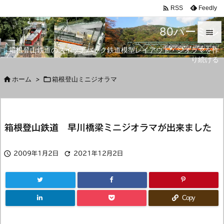

Feedly
RSS
80パーミル

箱根登山鉄道のスイッチバック鉄道模型レイアウト・ジオラマを作

り続ける
メニュ


ホーム
>

箱根登山ミニジオラマ
サイド

前へ
箱根登山鉄道 早川橋梁ミニジオラマが出来ました

次へ



2009年1月2日
2021年12月2日
検索
Copy