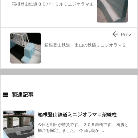
箱根登山鉄道８０パーミルミニジオラマ１

Prev
箱根登山鉄道・出山の鉄橋ミニジオラマ２

関連記事
箱根登山鉄道ミニジオラマ＝架線柱
今日と明日が勝負です。 ３０Ｒ鉄橋です。 橋脚と
橋台を固定しました。 今日は朝か ...